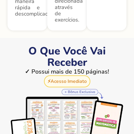
direcionada
maneira
através
rápida e
de
descomplicada.
exercícios.
O Que Você Vai
Receber
✓ Possui mais de 150 páginas!
⚡️Acesso Imediato​