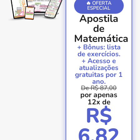
🔥 OFERTA
ESPECIAL
Apostila
de
Matemática
+ Bônus: lista
de exercícios.
+ Acesso e
atualizações
gratuitas por 1
ano.
De R$ 87,00
por apenas
12x de
R$
6,82