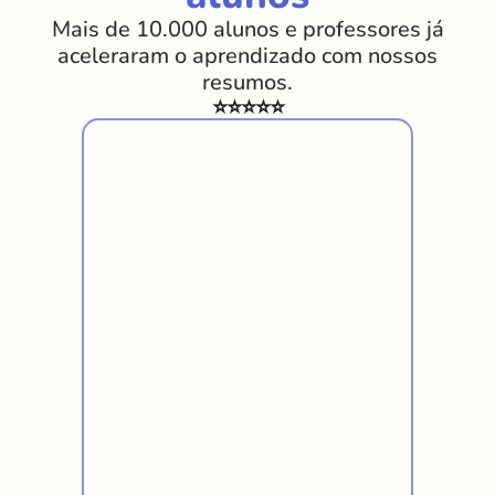
o gabarito.
✓ Forma Trigonométrica dos Números
Mais de 10.000 alunos e professores já
Complexos.
aceleraram o aprendizado com nossos
resumos.
⭐⭐⭐⭐⭐