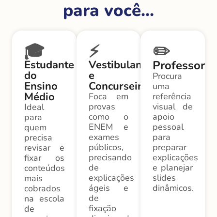
para você...
🎓
⚡
✏️
Estudante
Vestibulando
Professor
do
e
Procura
Ensino
Concurseiro
uma
Médio
Foca em
referência
provas
visual de
Ideal
como o
apoio
para
ENEM e
pessoal
quem
exames
para
precisa
públicos,
preparar
revisar e
precisando
explicações
fixar os
de
e planejar
conteúdos
explicações
slides
mais
ágeis e
dinâmicos.
cobrados
de
na escola
fixação
de